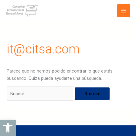
Ir
Buscar
Main
al
por:
Men
contenido
it@citsa.com
Parece que no hemos podido encontrar lo que estás
buscando. Quizá pueda ayudarte una búsqueda.
Abrir barra de herramientas