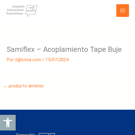
Ir
Main
al
Men
contenido
Samiflex – Acoplamiento Tape Buje
Por
it@citsa.com
/
15/07/2024
←
producto anterior
Abrir barra de herramientas